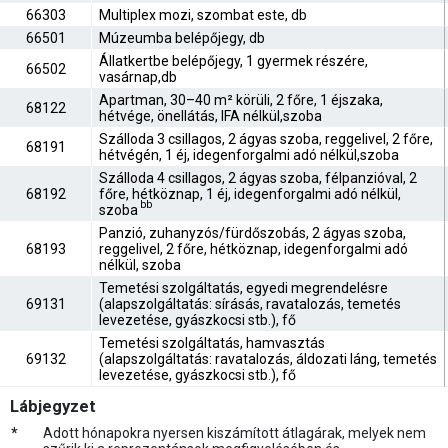
66303
Multiplex mozi, szombat este, db
66501
Múzeumba belépőjegy, db
Állatkertbe belépőjegy, 1 gyermek részére,
66502
vasárnap,db
Apartman, 30–40 m² körüli, 2 főre, 1 éjszaka,
68122
hétvége, önellátás, IFA nélkül,szoba
Szálloda 3 csillagos, 2 ágyas szoba, reggelivel, 2 főre,
68191
hétvégén, 1 éj, idegenforgalmi adó nélkül,szoba
Szálloda 4 csillagos, 2 ágyas szoba, félpanzióval, 2
68192
főre, hétköznap, 1 éj, idegenforgalmi adó nélkül,
bb
szoba
Panzió, zuhanyzós/fürdőszobás, 2 ágyas szoba,
68193
reggelivel, 2 főre, hétköznap, idegenforgalmi adó
nélkül, szoba
Temetési szolgáltatás, egyedi megrendelésre
69131
(alapszolgáltatás: sírásás, ravatalozás, temetés
levezetése, gyászkocsi stb.), fő
Temetési szolgáltatás, hamvasztás
69132
(alapszolgáltatás: ravatalozás, áldozati láng, temetés
levezetése, gyászkocsi stb.), fő
Lábjegyzet
*
Adott hónapokra nyersen kiszámított átlagárak, melyek nem