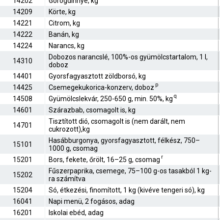
14202
Görögdinnye, kg
14209
Körte, kg
14221
Citrom, kg
14222
Banán, kg
14224
Narancs, kg
Dobozos narancslé, 100%-os gyümölcstartalom, 1 l,
14310
doboz
14401
Gyorsfagyasztott zöldborsó, kg
p
14425
Csemegekukorica-konzerv, doboz
q
14508
Gyümölcslekvár, 250-650 g, min. 50%, kg
14601
Szárazbab, csomagolt is, kg
Tisztított dió, csomagolt is (nem darált, nem
14701
cukrozott),kg
Hasábburgonya, gyorsfagyasztott, félkész, 750–
15101
1000 g, csomag
r
15201
Bors, fekete, őrölt, 16–25 g, csomag
Fűszerpaprika, csemege, 75–100 g-os tasakból 1 kg-
15202
ra számítva
15204
Só, étkezési, finomított, 1 kg (kivéve tengeri só), kg
16041
Napi menü, 2 fogásos, adag
16201
Iskolai ebéd, adag