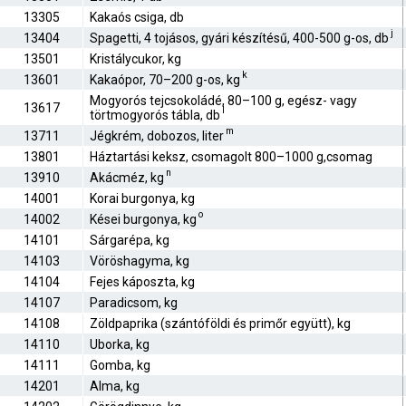
13305
Kakaós csiga, db
j
13404
Spagetti, 4 tojásos, gyári készítésű, 400-500 g-os, db
13501
Kristálycukor, kg
k
13601
Kakaópor, 70–200 g-os, kg
Mogyorós tejcsokoládé, 80–100 g, egész- vagy
13617
l
törtmogyorós tábla, db
m
13711
Jégkrém, dobozos, liter
13801
Háztartási keksz, csomagolt 800–1000 g,csomag
n
13910
Akácméz, kg
14001
Korai burgonya, kg
o
14002
Kései burgonya, kg
14101
Sárgarépa, kg
14103
Vöröshagyma, kg
14104
Fejes káposzta, kg
14107
Paradicsom, kg
14108
Zöldpaprika (szántóföldi és primőr együtt), kg
14110
Uborka, kg
14111
Gomba, kg
14201
Alma, kg