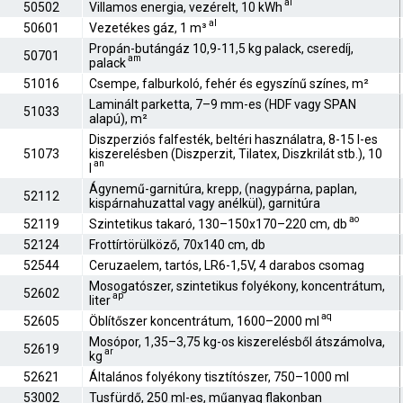
al
50502
Villamos energia, vezérelt, 10 kWh
al
50601
Vezetékes gáz, 1 m³
Propán-butángáz 10,9-11,5 kg palack, cseredíj,
50701
am
palack
51016
Csempe, falburkoló, fehér és egyszínű színes, m²
Laminált parketta, 7–9 mm-es (HDF vagy SPAN
51033
alapú), m²
Diszperziós falfesték, beltéri használatra, 8-15 l-es
51073
kiszerelésben (Diszperzit, Tilatex, Diszkrilát stb.), 10
an
l
Ágynemű-garnitúra, krepp, (nagypárna, paplan,
52112
kispárnahuzattal vagy anélkül), garnitúra
ao
52119
Szintetikus takaró, 130–150x170–220 cm, db
52124
Frottírtörülköző, 70x140 cm, db
52544
Ceruzaelem, tartós, LR6-1,5V, 4 darabos csomag
Mosogatószer, szintetikus folyékony, koncentrátum,
52602
ap
liter
aq
52605
Öblítőszer koncentrátum, 1600–2000 ml
Mosópor, 1,35–3,75 kg-os kiszerelésből átszámolva,
52619
ar
kg
52621
Általános folyékony tisztítószer, 750–1000 ml
53002
Tusfürdő, 250 ml-es, műanyag flakonban