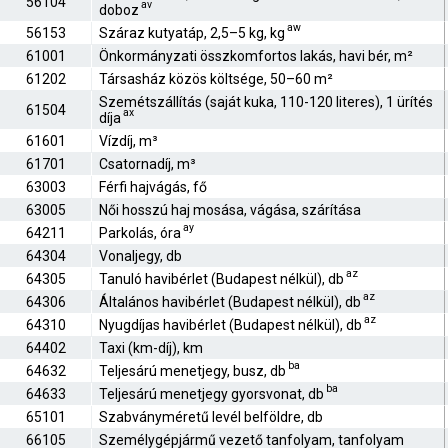
56104
av
doboz
aw
56153
Száraz kutyatáp, 2,5–5 kg, kg
61001
Önkormányzati összkomfortos lakás, havi bér, m²
61202
Társasház közös költsége, 50–60 m²
Szemétszállítás (saját kuka, 110-120 literes), 1 ürítés
61504
ax
díja
61601
Vízdíj, m³
61701
Csatornadíj, m³
63003
Férfi hajvágás, fő
63005
Női hosszú haj mosása, vágása, szárítása
ay
64211
Parkolás, óra
64304
Vonaljegy, db
az
64305
Tanuló havibérlet (Budapest nélkül), db
az
64306
Általános havibérlet (Budapest nélkül), db
az
64310
Nyugdíjas havibérlet (Budapest nélkül), db
64402
Taxi (km-díj), km
ba
64632
Teljesárú menetjegy, busz, db
ba
64633
Teljesárú menetjegy gyorsvonat, db
65101
Szabványméretű levél belföldre, db
66105
Személygépjármű vezető tanfolyam, tanfolyam