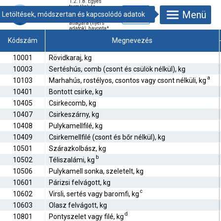
1.2.1.8. Egyes
termékek és
Menü
szolgáltatások
fogyasztói
átlagára (nyers
adatok), havonta
*
Kódszám
Megnevezés
10001
Rövidkaraj, kg
10003
Sertéshús, comb (csont és csülök nélkül), kg
a
10103
Marhahús, rostélyos, csontos vagy csont nélküli, kg
10401
Bontott csirke, kg
10405
Csirkecomb, kg
10407
Csirkeszárny, kg
10408
Pulykamellfilé, kg
10409
Csirkemellfilé (csont és bőr nélkül), kg
10501
Szárazkolbász, kg
b
10502
Téliszalámi, kg
10506
Pulykamell sonka, szeletelt, kg
10601
Párizsi felvágott, kg
c
10602
Virsli, sertés vagy baromfi, kg
10603
Olasz felvágott, kg
d
10801
Pontyszelet vagy filé, kg