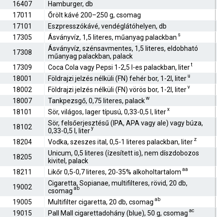
16407
Hamburger, db
17011
Őrölt kávé 200–250 g, csomag
17101
Eszpresszókávé, vendéglátóhelyen, db
s
17305
Ásványvíz, 1,5 literes, műanyag palackban
Ásványvíz, szénsavmentes, 1,5 literes, eldobható
17308
műanyag palackban, palack
t
17309
Coca Cola vagy Pepsi 1-2,5 l-es palackban, liter
u
18001
Földrajzi jelzés nélküli (FN) fehér bor, 1-2l, liter
v
18002
Földrajzi jelzés nélküli (FN) vörös bor, 1-2l, liter
w
18007
Tankpezsgő, 0,75 literes, palack
x
18101
Sör, világos, lager típusú, 0,33-0,5 l, liter
Sör, felsőerjesztésű (IPA, APA vagy ale) vagy búza,
18102
y
0,33-0,5 l, liter
z
18204
Vodka, szeszes ital, 0,5-1 literes palackban, liter
Unicum, 0,5 literes (ízesített is), nem díszdobozos
18205
kivitel, palack
aa
18211
Likőr 0,5-0,7 literes, 20-35% alkoholtartalom
Cigaretta, Sopianae, multifilteres, rövid, 20 db,
19002
ab
csomag
ab
19005
Multifilter cigaretta, 20 db, csomag
ac
19015
Pall Mall cigarettadohány (blue), 50 g, csomag