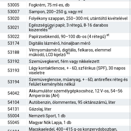
53005
Fogkrém, 75 ml-es, db
53007
Sampon, 200–250 g, vagy ml
53020
Folyékony szappan, 250–300 ml, utántöltő kivételével
Egészségügyi papír, 3 rétegű, 8-16 darabos
53021
as
kiszerelés
at
53022
Papírzsebkendő, 90–100 db-os (4 rétegű)
53174
Digitális lázmérő, hónaljban mérő
Vérnyomásmérő, digitális, felkaros, elemmel
53188
au
működő, LCD kijelző
53192
Szemüvegkeret, fém vagy nikkelezett
Lágy kontaktlencse, + - 6D, szférikus (SPF), 30 napos
53193
viseletre
Szemüveglencse, műanyag, + - 6D, antireflex réteg és
53194
felület keményítés nélkül
Akkumulátor személygépkocsihoz, 12 V-os, 54–56
54042
Amperórás (AH)
54104
Autóbenzin, ólommentes, 95 oktánszámú, liter
54131
Gázolaj, liter
55004
Nemzeti Sport, 1 db
55045
Magyar Nők Lapja, 1 db
Macskaeledel, 400–415 g-os konzervdobozban,