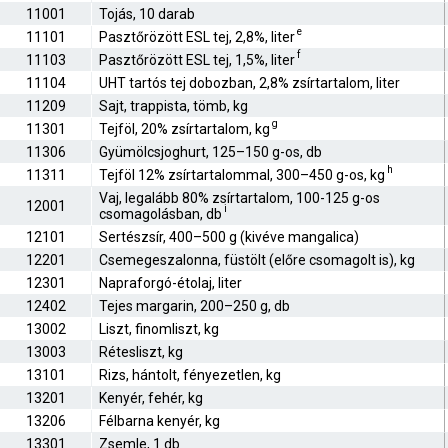
11001
Tojás, 10 darab
e
11101
Pasztőrözött ESL tej, 2,8%, liter
f
11103
Pasztőrözött ESL tej, 1,5%, liter
11104
UHT tartós tej dobozban, 2,8% zsírtartalom, liter
11209
Sajt, trappista, tömb, kg
g
11301
Tejföl, 20% zsírtartalom, kg
11306
Gyümölcsjoghurt, 125–150 g-os, db
h
11311
Tejföl 12% zsírtartalommal, 300–450 g-os, kg
Vaj, legalább 80% zsírtartalom, 100-125 g-os
12001
i
csomagolásban, db
12101
Sertészsír, 400–500 g (kivéve mangalica)
12201
Csemegeszalonna, füstölt (előre csomagolt is), kg
12301
Napraforgó-étolaj, liter
12402
Tejes margarin, 200–250 g, db
13002
Liszt, finomliszt, kg
13003
Rétesliszt, kg
13101
Rizs, hántolt, fényezetlen, kg
13201
Kenyér, fehér, kg
13206
Félbarna kenyér, kg
13301
Zsemle, 1 db