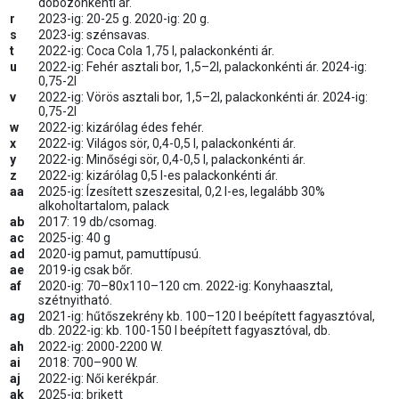
dobozonkénti ár.
r
2023-ig: 20-25 g. 2020-ig: 20 g.
s
2023-ig: szénsavas.
t
2022-ig: Coca Cola 1,75 l, palackonkénti ár.
u
2022-ig: Fehér asztali bor, 1,5–2l, palackonkénti ár. 2024-ig:
0,75-2l
v
2022-ig: Vörös asztali bor, 1,5–2l, palackonkénti ár. 2024-ig:
0,75-2l
w
2022-ig: kizárólag édes fehér.
x
2022-ig: Világos sör, 0,4-0,5 l, palackonkénti ár.
y
2022-ig: Minőségi sör, 0,4-0,5 l, palackonkénti ár.
z
2022-ig: kizárólag 0,5 l-es palackonkénti ár.
aa
2025-ig: Ízesített szeszesital, 0,2 l-es, legalább 30%
alkoholtartalom, palack
ab
2017: 19 db/csomag.
ac
2025-ig: 40 g
ad
2020-ig pamut, pamuttípusú.
ae
2019-ig csak bőr.
af
2020-ig: 70–80x110–120 cm. 2022-ig: Konyhaasztal,
szétnyitható.
ag
2021-ig: hűtőszekrény kb. 100–120 l beépített fagyasztóval,
db. 2022-ig: kb. 100-150 l beépített fagyasztóval, db.
ah
2022-ig: 2000-2200 W.
ai
2018: 700–900 W.
aj
2022-ig: Női kerékpár.
ak
2025-ig: brikett