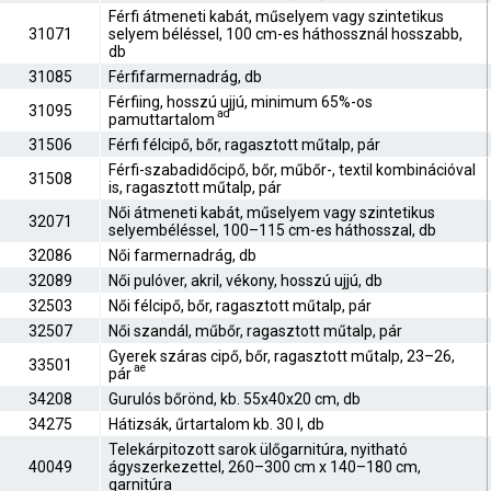
Férfi átmeneti kabát, műselyem vagy szintetikus
31071
selyem béléssel, 100 cm-es háthossznál hosszabb,
db
31085
Férfifarmernadrág, db
Férfiing, hosszú ujjú, minimum 65%-os
31095
ad
pamuttartalom
31506
Férfi félcipő, bőr, ragasztott műtalp, pár
Férfi-szabadidőcipő, bőr, műbőr-, textil kombinációval
31508
is, ragasztott műtalp, pár
Női átmeneti kabát, műselyem vagy szintetikus
32071
selyembéléssel, 100–115 cm-es háthosszal, db
32086
Női farmernadrág, db
32089
Női pulóver, akril, vékony, hosszú ujjú, db
32503
Női félcipő, bőr, ragasztott műtalp, pár
32507
Női szandál, műbőr, ragasztott műtalp, pár
Gyerek száras cipő, bőr, ragasztott műtalp, 23–26,
33501
ae
pár
34208
Gurulós bőrönd, kb. 55x40x20 cm, db
34275
Hátizsák, űrtartalom kb. 30 l, db
Telekárpitozott sarok ülőgarnitúra, nyitható
40049
ágyszerkezettel, 260–300 cm x 140–180 cm,
garnitúra