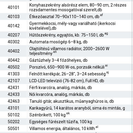
Konyhaszekrény alsórész elem, 80–90 cm, 2 részes
40101
rozsdamentes mosogatóval szerelt,db
af
40103
Étkezőasztal 70–90x110–140 cm, db
Gyermekkocsi, mély-vagy variálható (ikerkocsi
40142
kivételével),db
ag
40207
Hűtőszekrény, egyajtós, kb. 75–150 l, db
40302
Automata mosógép 6–8 kg, db
Olajtöltésű villamos radiátor, 2000–2600 W
40402
ah
teljesítmény
40442
Gáztűzhely 3–4 főzőhelyes, db
ai
40502
Porszívó, 650–900 W-os, porzsák nélküli
aj
41303
Felnőtt kerékpár, 26–28", 3–24 sebesség
42107
LCD-LED televízió (76-82 cm), Full HD, db
42431
Férfi kvarcóra, analóg, márkás, db
42433
Női kvarcóra, analóg, márkás, db
42463
Tanuló gitár, akusztikus, műanyaghúros is, db
43101
Karikagyűrű, 14 karátos aranyból, sima és mintás, g
ak
50102
Szénbrikett, 100 kg
50202
Egységes fűrészelt tűzifa, 100 kg
al
50501
Villamos energia, általános, 10 kWh