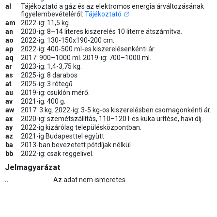
al
Tájékoztató a gáz és az elektromos energia árváltozásának
figyelembevételéről:
Tájékoztató
am
2022-ig: 11,5 kg.
an
2020-ig: 8–14 literes kiszerelés 10 literre átszámítva.
ao
2022-ig: 130-150x190-200 cm.
ap
2022-ig: 400-500 ml-es kiszerelésenkénti ár
aq
2017: 900–1000 ml. 2019-ig: 700–1000 ml.
ar
2023-ig: 1,4-3,75 kg.
as
2025-ig: 8 darabos
at
2025-ig: 3 rétegű
au
2019-ig: csuklón mérő.
av
2021-ig: 400 g.
aw
2017: 3 kg. 2022-ig: 3-5 kg-os kiszerelésben csomagonkénti ár.
ax
2020-ig: szemétszállítás, 110–120 l-es kuka ürítése, havi díj.
ay
2022-ig kizárólag településközpontban.
az
2021-ig Budapesttel együtt
ba
2013-ban bevezetett pótdíjak nélkül.
bb
2022-ig: csak reggelivel.
Jelmagyarázat
..
Az adat nem ismeretes.