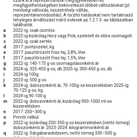
szűrik ki a reprezentánsok megfigyelésében és
megfigyelhetőségében bekövetkező időbeli változásokat (pl.:
minőségi változás, összeíróhely-váltás,
reprezentánsmódosítás). A torzító hatásokat nem tartalmazó
tényleges árváltozást mérő indexek az 1.2.1.3.-as táblázatban
találhatók.
a
2022-ig: csak csontos.
b
2022-ig kizárólag Herz vagy Pick, szeletelt és előre csomagolt
c
2022-ig: csak sertés.
d
2017: pontyszelet, kg.
e
2017: pasztőrözött friss tej, 2,8%, liter.
f
2017: pasztőrözött friss tej, 1,5%, liter.
g
2022-ig: 140-175 g-os csomagolásonkénti ár
h
2024-ig: 325-450 g-os, db 2025-ig: 300-450 g-os, db
i
2024-ig 100g
j
2023-ig: 500 g-os
k
2024-ig: dobozonkénti ár, 70-100g-os kiszerelésben 2025-ig:
70-125 g-os, kg
l
2024-ig 90-100 g
m
2022-ig: dobozonkénti ár, kizárólag 900-1000 ml-es
kiszerelésben.
n
2017: 250–300 g.
o
Primőr nélkül.
p
2022-ig: kizárólag 250-350 g-os kiszerelésben (nettó tömeg)
dobozonkénti ár. 2023-2024: kilogrammonkénti ár
q
2022-ig: Sárgabarackdzsem, nettó tömeg 330–500 g,