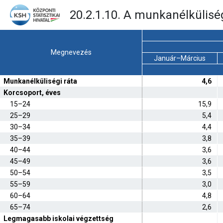
20.2.1.10. A munkanélküliség
Megnevezés
Január–Március
Munkanélküliségi ráta
4,6
Korcsoport, éves
15–24
15,9
25–29
5,4
30–34
4,4
35–39
3,8
40–44
3,6
45–49
3,6
50–54
3,5
55–59
3,0
60–64
4,8
65–74
2,6
Legmagasabb iskolai végzettség