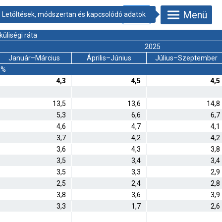
Menü
üliségi ráta
2025
Január–Március
Április–Június
Július–Szeptember
%
4,3
4,5
4,5
13,5
13,6
14,8
5,3
6,6
6,7
4,6
4,7
4,1
3,7
4,2
4,2
3,6
4,3
3,8
3,5
3,4
3,4
3,5
3,3
2,9
2,5
2,4
2,8
3,8
3,6
3,9
3,3
1,7
2,6