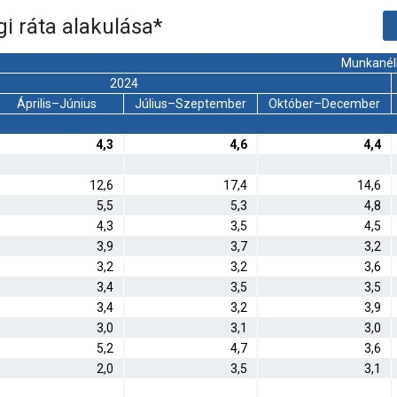
i ráta alakulása
*
Munkanélk
2024
Április–Június
Július–Szeptember
Október–December
4,3
4,6
4,4
12,6
17,4
14,6
5,5
5,3
4,8
4,3
3,5
4,5
3,9
3,7
3,2
3,2
3,2
3,6
3,4
3,5
3,5
3,4
3,2
3,9
3,0
3,1
3,0
5,2
4,7
3,6
2,0
3,5
3,1