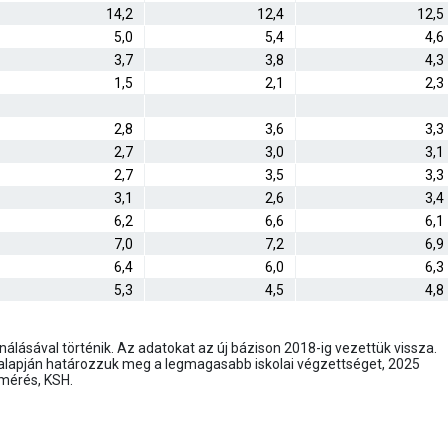
14,2
12,4
12,5
5,0
5,4
4,6
3,7
3,8
4,3
1,5
2,1
2,3
2,8
3,6
3,3
2,7
3,0
3,1
2,7
3,5
3,3
3,1
2,6
3,4
6,2
6,6
6,1
7,0
7,2
6,9
6,4
6,0
6,3
5,3
4,5
4,8
lásával történik. Az adatokat az új bázison 2018-ig vezettük vissza.
 alapján határozzuk meg a legmagasabb iskolai végzettséget, 2025
lmérés, KSH.