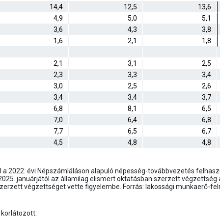
14,4
12,5
13,6
4,9
5,0
5,1
3,6
4,3
3,8
1,6
2,1
1,8
2,1
3,1
2,5
2,3
3,3
3,4
3,0
2,5
2,6
3,4
3,4
3,7
6,8
8,1
6,5
7,0
6,4
6,8
7,7
6,5
6,7
4,5
4,8
4,8
l a 2022. évi Népszámláláson alapuló népesség-továbbvezetés felhaszná
5. januárjától az államilag elismert oktatásban szerzett végzettség
szerzett végzettséget vette figyelembe. Forrás: lakossági munkaerő-fe
korlátozott.