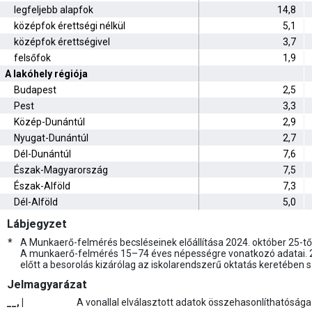
legfeljebb alapfok
14,8
középfok érettségi nélkül
5,1
középfok érettségivel
3,7
felsőfok
1,9
A lakóhely régiója
Budapest
2,5
Pest
3,3
Közép-Dunántúl
2,9
Nyugat-Dunántúl
2,7
Dél-Dunántúl
7,6
Észak-Magyarország
7,5
Észak-Alföld
7,3
Dél-Alföld
5,0
Lábjegyzet
*
A Munkaerő-felmérés becsléseinek előállítása 2024. október 25-tő
A munkaerő-felmérés 15–74 éves népességre vonatkozó adatai. 202
előtt a besorolás kizárólag az iskolarendszerű oktatás keretében 
Jelmagyarázat
__, |
A vonallal elválasztott adatok összehasonlíthatósága 